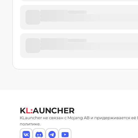
K
L:
AUNCHER
KLauncher не связан с Mojang AB и придерживается её
политике.