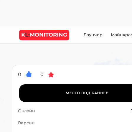
K
L:
MONITORING
Лаунчер
Майнкра
0
0
Онлайн
Версии