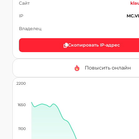
Сайт
kla
IP
MC.V
Владелец
Скопировать IP-адрес
Повысить онлайн
2200
1650
1100