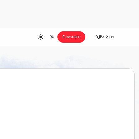
Скачать
Войти
RU
RU
EN
ES
FR
HI
JA
KO
MS
PT