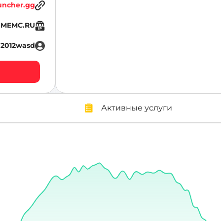
uncher.gg
IMEMC.RU
2012wasd
Активные услуги