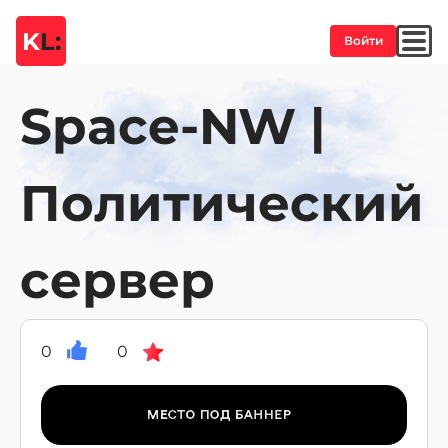
K
L:
Войти
Space-NW |
Политический
сервер
0
0