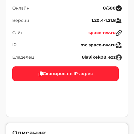
Онлайн
0/500
Версии
1.20.4-1.21.8
Сайт
space-nw.ru
IP
mc.space-nw.ru
Владелец
8la9ikek08_ezz
Скопировать IP-адрес
Описание: