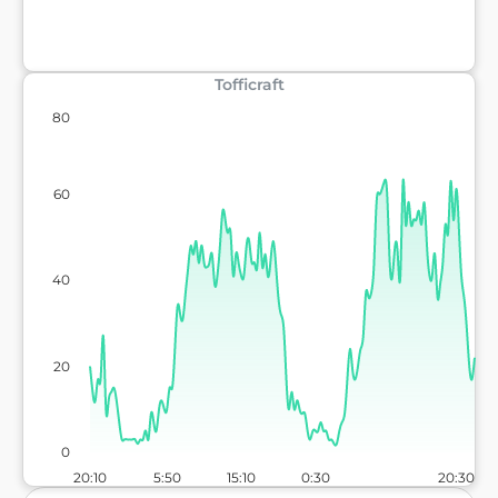
Tofficraft
80
60
40
20
0
20:10
5:50
15:10
0:30
20:30