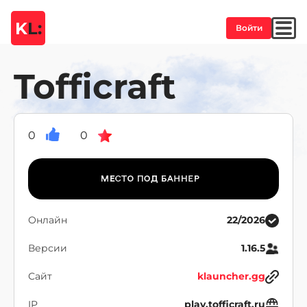
K
L:
Войти
Tofficraft
0
0
Онлайн
22/2026
Версии
1.16.5
Сайт
klauncher.gg
IP
play.tofficraft.ru