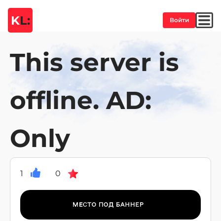
K
L:
Войти
This server is
offline. AD:
Only
1
0