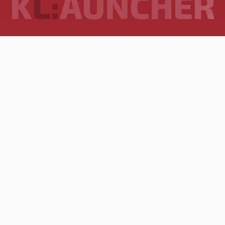
K
L:
AUNCHER