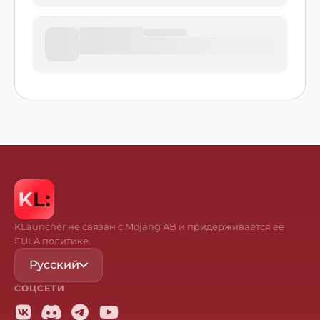
KLauncher не связан с Mojang AB и придерживается её
EULA политике.
Русский
СОЦСЕТИ