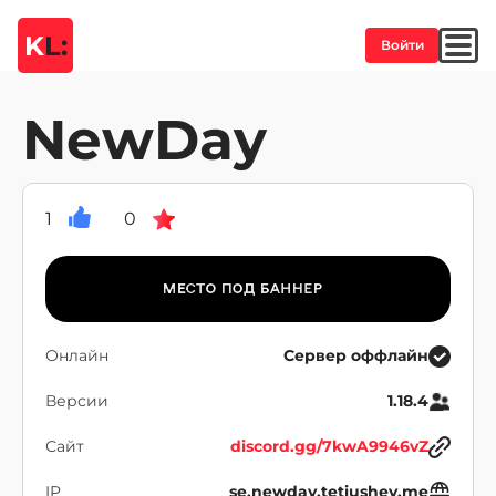
K
L:
Войти
NewDay
1
0
Онлайн
Сервер оффлайн
Версии
1.18.4
Сайт
discord.gg/7kwA9946vZ
IP
se.newday.tetiushev.me