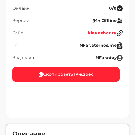
Онлайн
0/0
Версии
§4● Offline
Сайт
klauncher.ru
IP
NFar.aternos.me
Владелец
NFaradey
Скопировать IP-адрес
Описание: