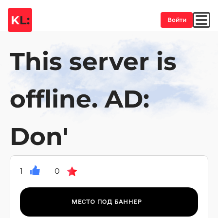
K
L:
Войти
This server is
offline. AD:
Don'
1
0