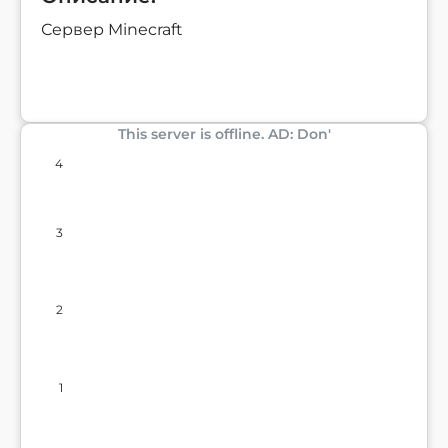
Сервер Minecraft
This server is offline. AD: Don'
4
3
2
1