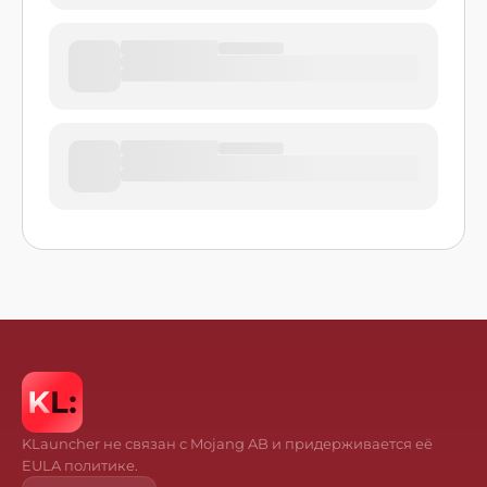
KLauncher не связан с Mojang AB и придерживается её
EULA политике.