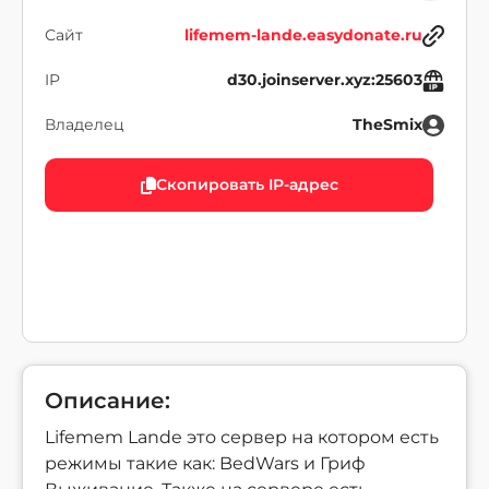
Сайт
lifemem-lande.easydonate.ru
IP
d30.joinserver.xyz:25603
Владелец
TheSmix
Скопировать IP-адрес
Описание:
Lifemem Lande это сервер на котором есть
режимы такие как: BedWars и Гриф