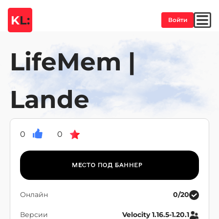
K
L:
Войти
LifeMem |
Lande
0
0
Онлайн
0/20
Версии
Velocity 1.16.5-1.20.1