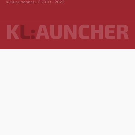
© KLauncher LLC 2020 –
2026
K
L:
AUNCHER