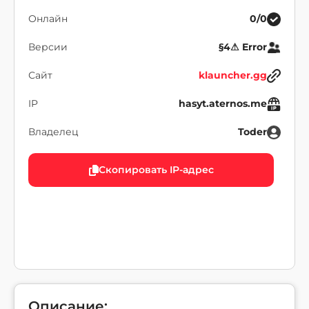
Онлайн
0/0
Версии
§4⚠ Error
Сайт
klauncher.gg
IP
hasyt.aternos.me
Владелец
Toder
Скопировать IP-адрес
Описание: