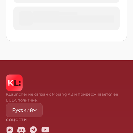
KLauncher не связан с Mojang AB и придерживается её
EULA политике.
Русский
СОЦСЕТИ