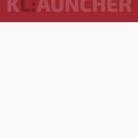
K
L:
AUNCHER