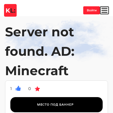
K
L:
Войти
Server not
found. AD:
Minecraft
1
0