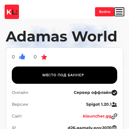
K
L:
Войти
Adamas World
0
0
Онлайн
Сервер оффлайн
Версии
Spigot 1.20.1
Сайт
klauncher.gg
IP
d26.gamely.pro:20111