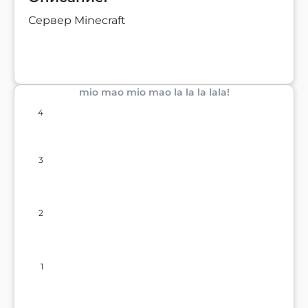
Сервер Minecraft
mio mao mio mao la la la lala!
4
3
2
1