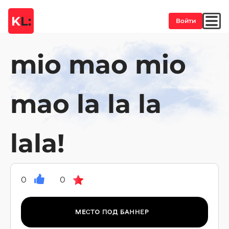
K
L:
Войти
mio mao mio
mao la la la
lala!
0
0