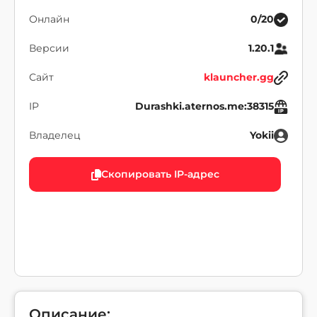
Онлайн
0/20
Версии
1.20.1
Сайт
klauncher.gg
IP
Durashki.aternos.me:38315
Владелец
Yokii
Скопировать IP-адрес
Описание: