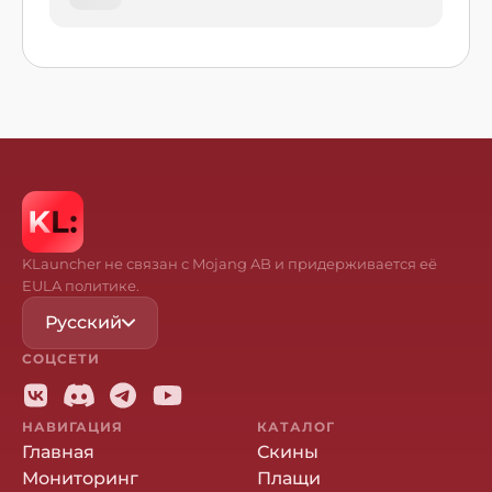
KLauncher не связан с Mojang AB и придерживается её
EULA политике.
Русский
СОЦСЕТИ
НАВИГАЦИЯ
КАТАЛОГ
Главная
Скины
Мониторинг
Плащи