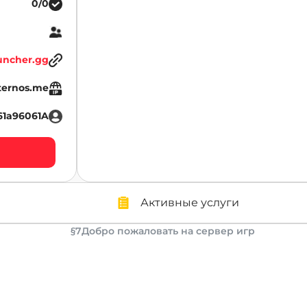
0/0
uncher.gg
ternos.me
61a96061A
Активные услуги
§7Добро пожаловать на сервер игр