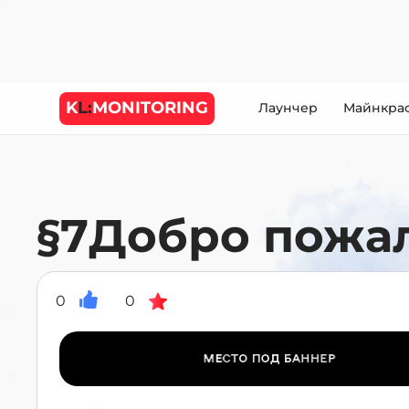
K
L:
MONITORING
Лаунчер
Майнкра
§7Добро пожал
0
0