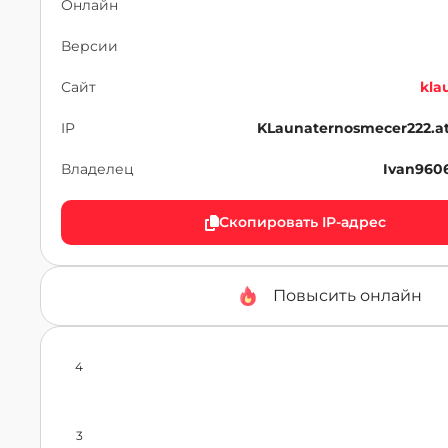
Онлайн
Версии
Сайт
kla
IP
KLaunaternosmecer222.a
Владелец
Ivan960
Скопировать IP-адрес
Повысить онлайн
4
3