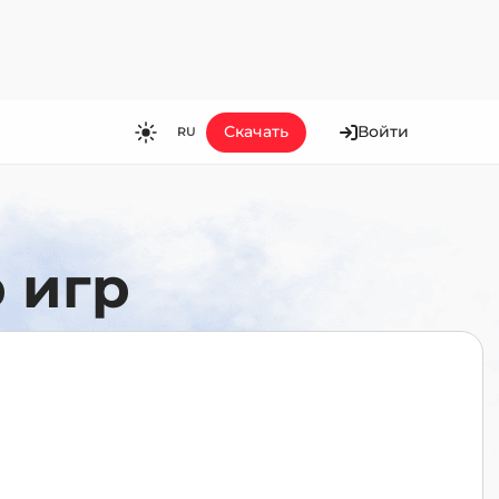
Скачать
Войти
RU
RU
EN
ES
 игр
FR
HI
JA
KO
MS
PT