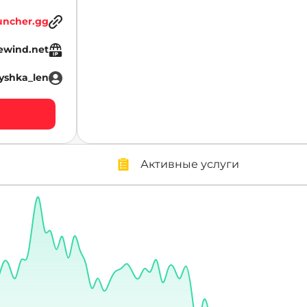
uncher.gg
ewind.net
yshka_len
Активные услуги