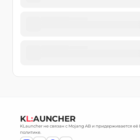
K
L:
AUNCHER
KLauncher не связан с Mojang AB и придерживается её
политике.