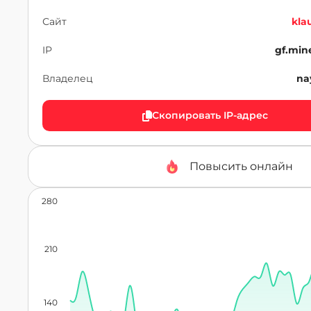
Сайт
kla
IP
gf.min
Владелец
na
Скопировать IP-адрес
Повысить онлайн
280
210
140