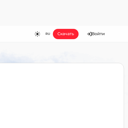
Скачать
Войти
RU
RU
EN
ES
FR
HI
JA
KO
MS
PT