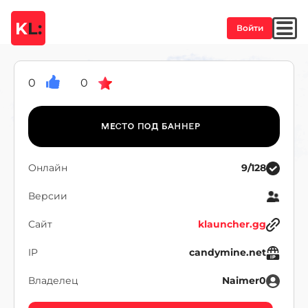
K
L:
Войти
0
0
Онлайн
9/128
Версии
Сайт
klauncher.gg
IP
candymine.net
Владелец
Naimer0