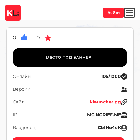
K
L:
Войти
0
0
Онлайн
105/1000
Версии
Сайт
klauncher.gg
IP
MC.NGRIEF.ME
Владелец
CbIHo4eK