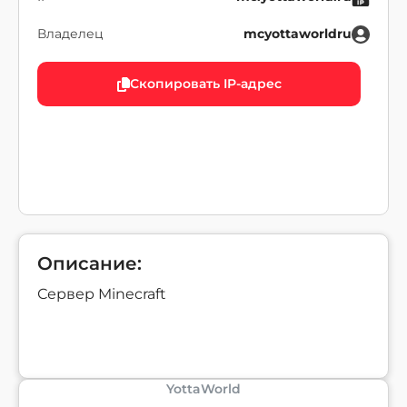
Владелец
mcyottaworldru
Скопировать IP-адрес
Описание:
Сервер Minecraft
YottaWorld