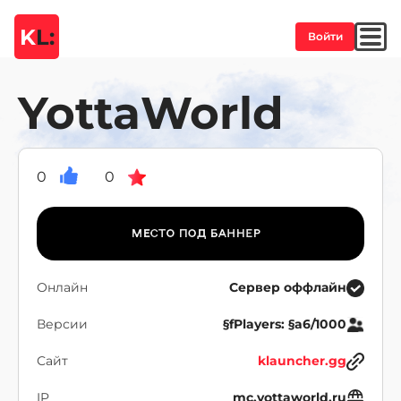
K
L:
Войти
YottaWorld
0
0
Онлайн
Сервер оффлайн
Версии
§fPlayers: §a6/1000
Сайт
klauncher.gg
IP
mc.yottaworld.ru