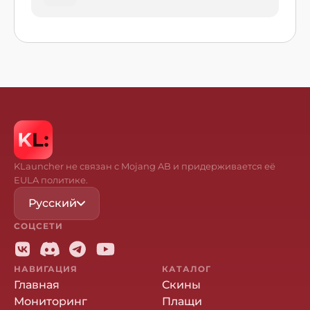
KLauncher не связан с Mojang AB и придерживается её
EULA политике.
Русский
СОЦСЕТИ
НАВИГАЦИЯ
КАТАЛОГ
Главная
Скины
Мониторинг
Плащи