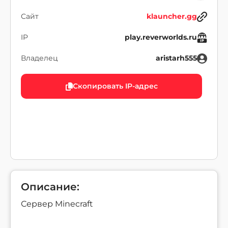
Сайт
klauncher.gg
IP
play.reverworlds.ru
Владелец
aristarh555
Скопировать IP-адрес
Описание:
Сервер Minecraft