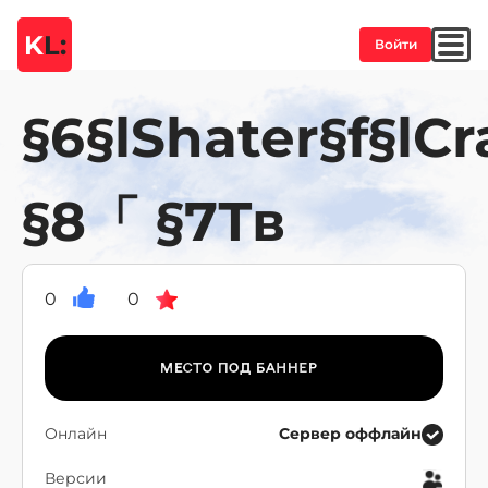
K
L:
Войти
§6§lShater§f§lCr
§8「 §7Тв
0
0
Онлайн
Сервер оффлайн
Версии