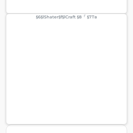
§6§lShater§f§lCraft §8「 §7Тв