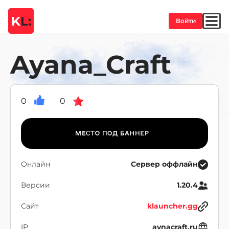
K
L:
Войти
Ayana_Craft
0
0
Онлайн
Сервер оффлайн
Версии
1.20.4
Сайт
klauncher.gg
IP
aynacraft.ru