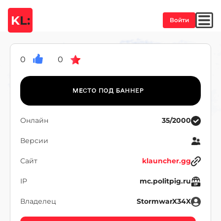
K
L:
Войти
0
0
Онлайн
35/2000
Версии
Сайт
klauncher.gg
IP
mc.politpig.ru
Владелец
StormwarX34X