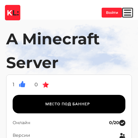
K
L:
Войти
A Minecraft
Server
1
0
Онлайн
0/20
Версии