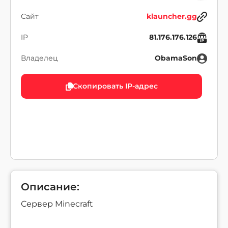
Сайт
klauncher.gg
IP
81.176.176.126
Владелец
ObamaSon
Скопировать IP-адрес
Описание:
Сервер Minecraft