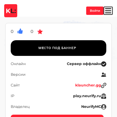
K
L:
Войти
0
0
Онлайн
Сервер оффлайн
Версии
Сайт
klauncher.gg
IP
play.neurify.ru
Владелец
NeurifyMC