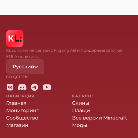
KLauncher не связан с Mojang AB и придерживается её
EULA политике.
Русский
СОЦСЕТИ
НАВИГАЦИЯ
КАТАЛОГ
Главная
Скины
Мониторинг
Плащи
Сообщество
Все версии Minecraft
Магазин
Моды