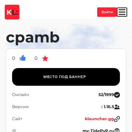
K
L:
Войти
cpamb
0
0
Онлайн
52/1999
Версии
: 1.16.5
Сайт
klauncher.gg
IP
mc.TidePvP.ru