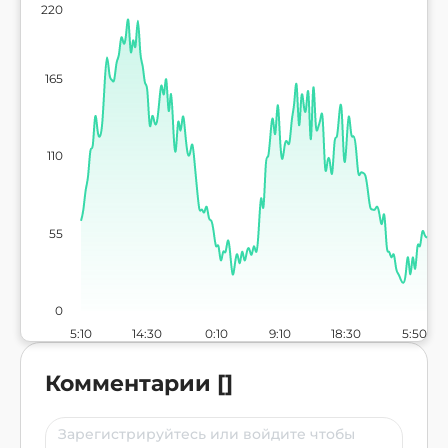
220
165
110
55
0
5:10
14:30
0:10
9:10
18:30
5:50
Комментарии
[
]