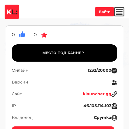
K
L:
Войти
0
0
Онлайн
1232/20000
Версии
Сайт
klauncher.gg
IP
46.105.114.103
Владелец
Cpymka