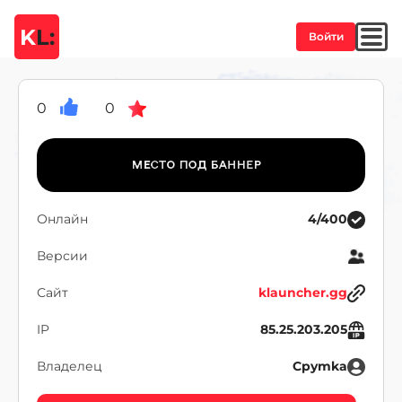
K
L:
Войти
0
0
Онлайн
4/400
Версии
Сайт
klauncher.gg
IP
85.25.203.205
Владелец
Cpymka