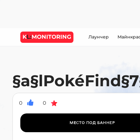
K
L:
MONITORING
Лаунчер
Майнкра
§a§lPokéFind§7
0
0