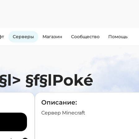
фт
Cерверы
Магазин
Сообщество
Помощь
§l> §f§lPoké
Описание:
Сервер Minecraft