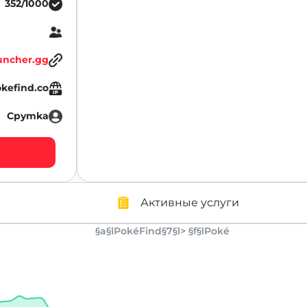
352/1000
uncher.gg
okefind.co
Cpymka
Активные услуги
§a§lPokéFind§7§l> §f§lPoké