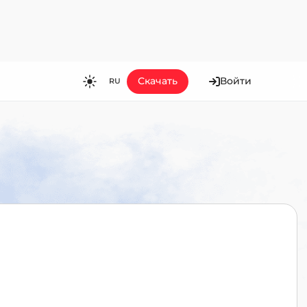
Скачать
Войти
RU
RU
EN
ES
FR
HI
JA
KO
MS
PT