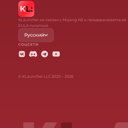
KLauncher не связан с Mojang AB и придерживается её
EULA политике.
Русский
СОЦСЕТИ
© KLauncher LLC 2020 –
2026