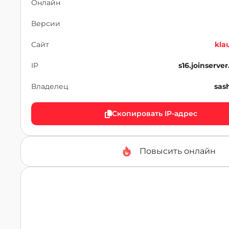
Онлайн
Версии
Сайт
kla
IP
s16.joinserve
Владелец
sas
Скопировать IP-адрес
Повысить онлайн