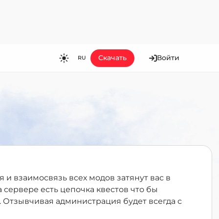
Скачать
Войти
RU
RU
EN
ES
FR
HI
JA
KO
я и взаимосвязь всех модов затянут вас в
MS
 сервере есть цепочка квестов что бы
. Отзывчивая администрация будет всегда с
PT