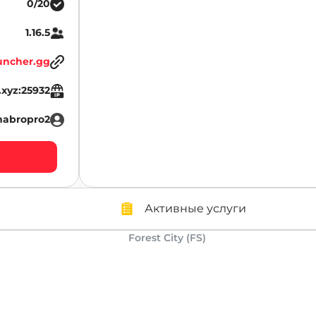
0/20
1.16.5
uncher.gg
r.xyz:25932
habropro2
Активные услуги
Forest City (FS)