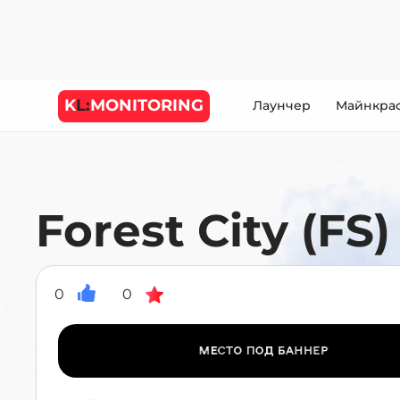
K
L:
MONITORING
Лаунчер
Майнкра
Forest City (FS)
0
0