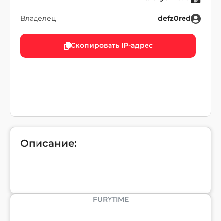
Владелец
defz0red
Скопировать IP-адрес
Описание:
FURYTIME