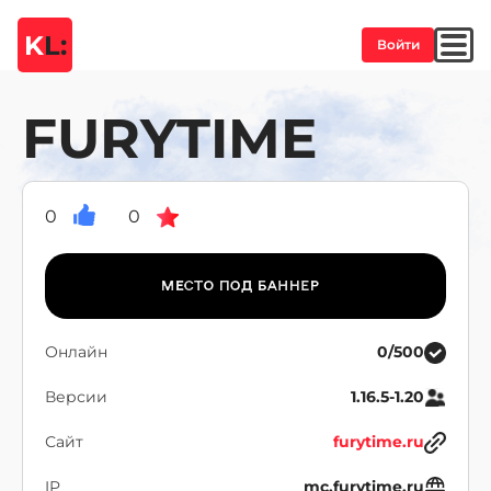
K
L:
Войти
FURYTIME
0
0
Онлайн
0/500
Версии
1.16.5-1.20
Сайт
furytime.ru
IP
mc.furytime.ru