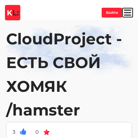
K
L:
Войти
CloudProject -
ЕСТЬ СВОЙ
ХОМЯК
/hamster
3
0