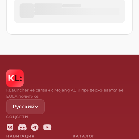
KLauncher не связан с Mojang AB и придерживается её
EULA политике.
Русский
СОЦСЕТИ
НАВИГАЦИЯ
КАТАЛОГ