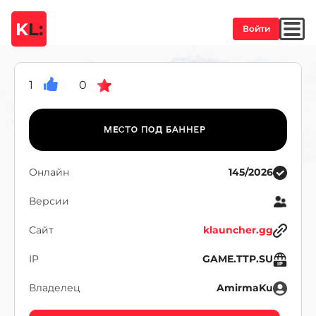
K
L:
Войти
1
0
Онлайн
145/2026
Версии
Сайт
klauncher.gg
IP
GAME.TTP.SU
Владелец
AmirmaKu