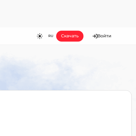
Скачать
Войти
RU
RU
EN
ES
FR
HI
JA
KO
MS
PT