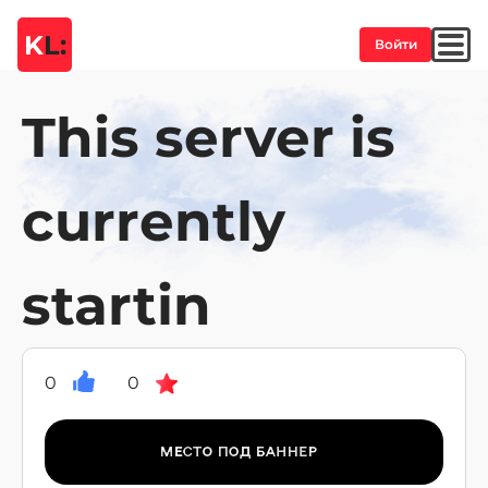
K
L:
Войти
This server is
currently
startin
0
0