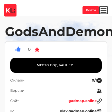
K
L:
Войти
GodsAndDemon
1
0
Онлайн
0/1
Версии
Сайт
gadmap.online
IP
play.gadmap.online