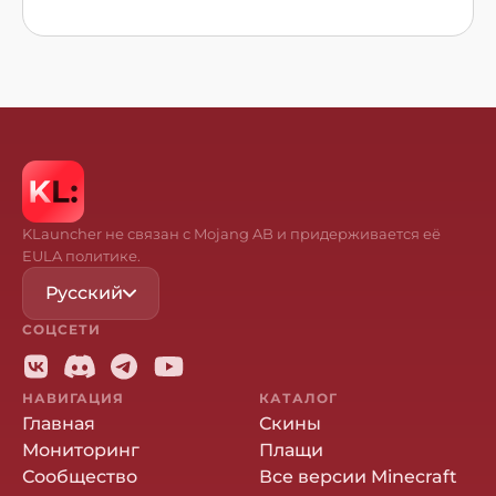
KLauncher не связан с Mojang AB и придерживается её
EULA политике.
Русский
СОЦСЕТИ
НАВИГАЦИЯ
КАТАЛОГ
Главная
Скины
Мониторинг
Плащи
Сообщество
Все версии Minecraft