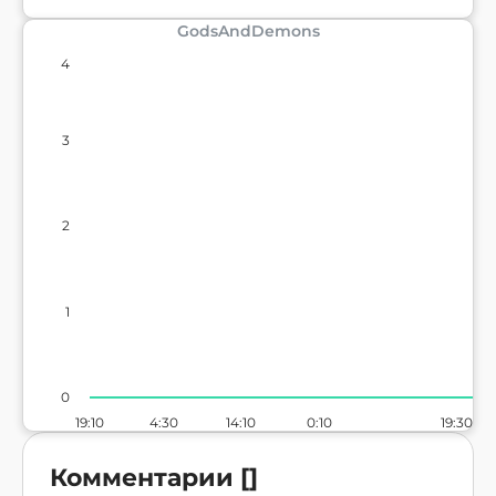
GodsAndDemons
4
3
2
1
0
19:10
4:30
14:10
0:10
19:30
Комментарии
[
]