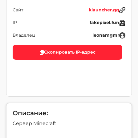
Сайт
klauncher.gg
IP
fakepixel.fun
Владелец
leonamgmr
Скопировать IP-адрес
Описание:
Сервер Minecraft