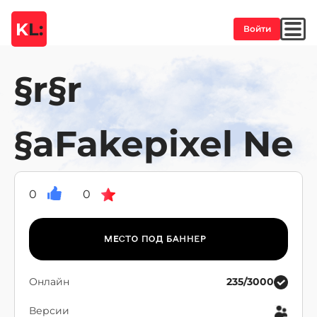
K
L:
Войти
§r§r
§aFakepixel Ne
0
0
Онлайн
235/3000
Версии