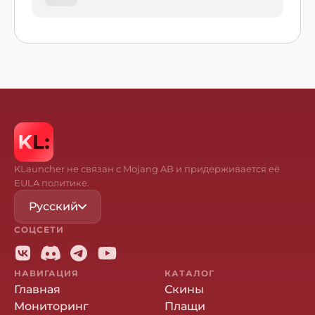
KLauncher не связан с Mojang AB и придерживается её
EULA политике.
Русский
СОЦСЕТИ
НАВИГАЦИЯ
КАТАЛОГ
Главная
Скины
Мониторинг
Плащи