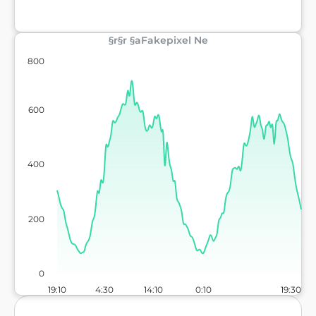
§r§r §aFakepixel Ne
800
600
400
200
0
19:10
4:30
14:10
0:10
19:30