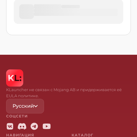
KLauncher не связан с Mojang AB и придерживается её
EULA политике.
Русский
СОЦСЕТИ
НАВИГАЦИЯ
КАТАЛОГ