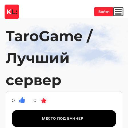
K
L:
Войти
TaroGame /
Лучший
сервер
0
0