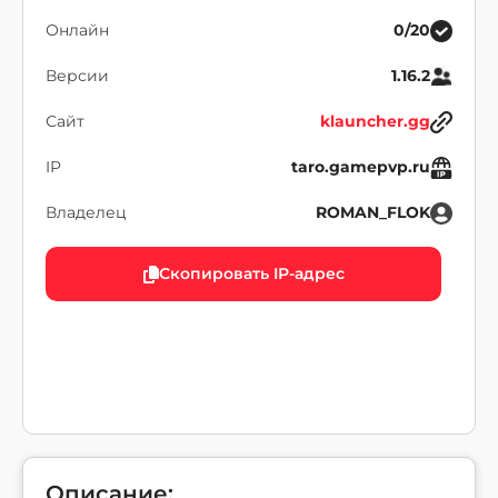
Онлайн
0/20
Версии
1.16.2
Сайт
klauncher.gg
IP
taro.gamepvp.ru
Владелец
ROMAN_FLOK
Скопировать IP-адрес
Описание: