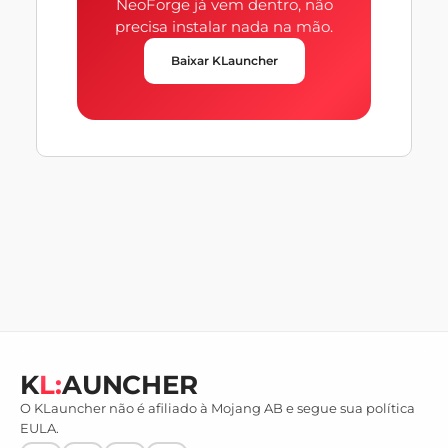
NeoForge já vem dentro, não
precisa instalar nada na mão.
Baixar KLauncher
K
L:
AUNCHER
O KLauncher não é afiliado à Mojang AB e segue sua política
EULA.