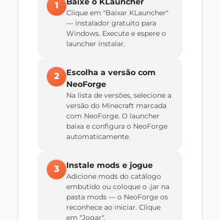
Baixe o KLauncher
1
Clique em "Baixar KLauncher"
— instalador gratuito para
Windows. Execute e espere o
launcher instalar.
Escolha a versão com
2
NeoForge
Na lista de versões, selecione a
versão do Minecraft marcada
com NeoForge. O launcher
baixa e configura o NeoForge
automaticamente.
Instale mods e jogue
3
Adicione mods do catálogo
embutido ou coloque o .jar na
pasta mods — o NeoForge os
reconhece ao iniciar. Clique
em "Jogar".