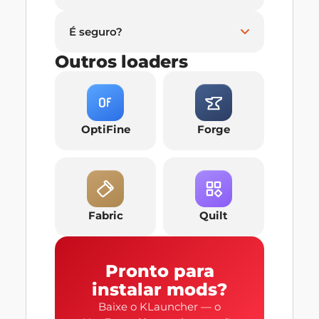
É seguro?
Outros loaders
OptiFine
Forge
Fabric
Quilt
Pronto para
instalar mods?
Baixe o KLauncher — o