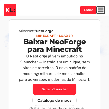
K
L:
Entrar
Minecraft
/
NeoForge
MINECRAFT · LOADER
Baixar NeoForge
para Minecraft
O NeoForge já vem embutido no
KLauncher — instala em um clique, sem
sites de terceiros. O novo padrão do
modding: milhares de mods e builds
para as versões modernas do Minecraft.
Baixar KLauncher
Catálogo de mods
Grátis · Milhares de jogadores já