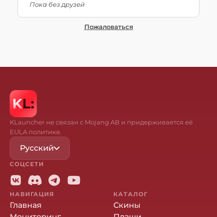
Пока без друзей
Пожаловаться
KLauncher не связан с Mojang AB и придерживается её
EULA политике.
Русский
СОЦСЕТИ
НАВИГАЦИЯ
КАТАЛОГ
Главная
Скины
Мониторинг
Плащи