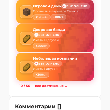
Игровой день
ВЫПОЛНЕНО
Провести в лаунчере 24 часа
+
1
+
100
KLcoin
XP
Дворовая банда
ВЫПОЛНЕНО
Иметь 10 друзей
+
400
XP
Небольшая компания
ВЫПОЛНЕНО
Иметь 5 друзей
+
300
XP
10
/
56
—
все достижения
→
Комментарии
[
]