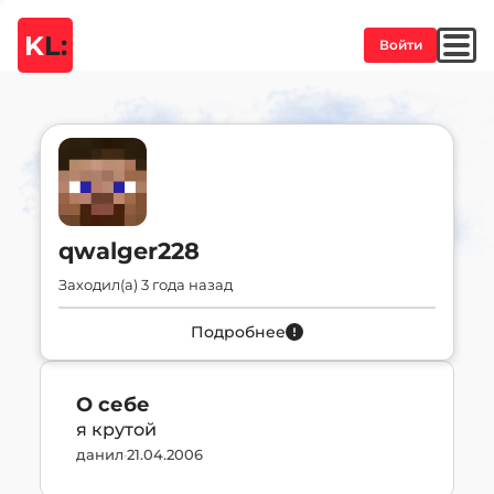
K
L:
Войти
qwalger228
Заходил(а) 3 года назад
Подробнее
О себе
я крутой
данил
·
21.04.2006