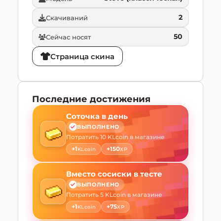
2
Скачиваний
50
Сейчас носят
Страница скина
Последние достижения
Соточка в день
ВЫПОЛНЕНО
Потратить 10 KLcoin в магазине
+
1
+
150
KLcoin
XP
Вместо сосиски в тесте
ВЫПОЛНЕНО
Потратить 5 KLcoin в магазине
+
1
+
75
KLcoin
XP