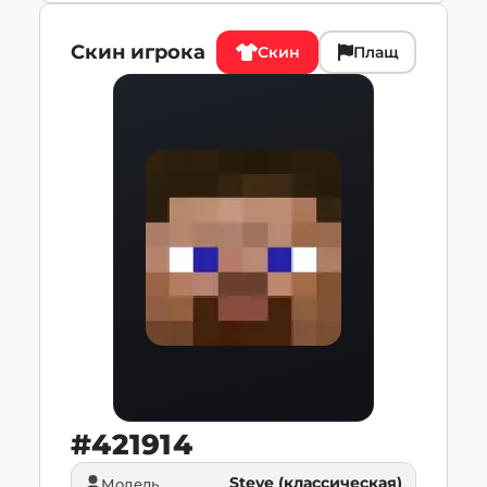
Скин игрока
Скин
Плащ
#
421914
Steve (классическая)
Модель