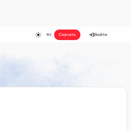
Скачать
Войти
RU
RU
EN
ES
FR
HI
JA
KO
MS
PT