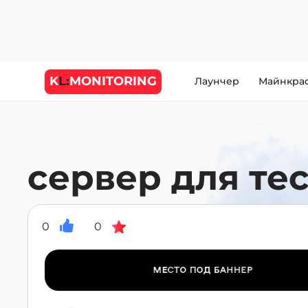
K
L:
MONITORING
Лаунчер
Майнкра
сервер для тес
0
0