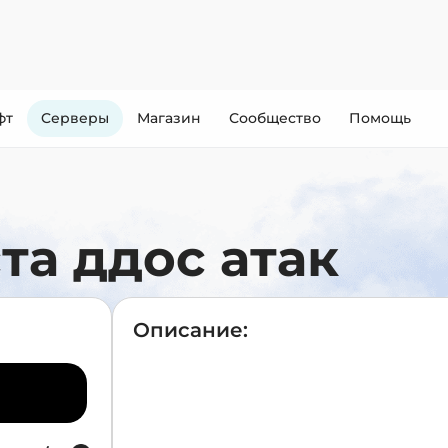
фт
Cерверы
Магазин
Сообщество
Помощь
та ддос атак
Описание: