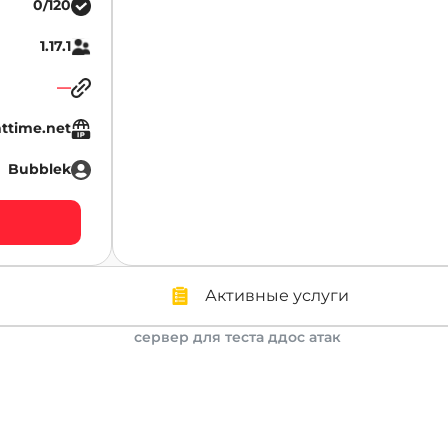
0/120
1.17.1
—
httime.net
Bubblek
Активные услуги
сервер для теста ддос атак