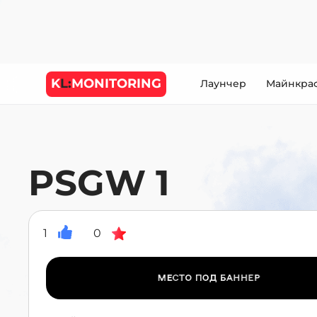
K
L:
MONITORING
Лаунчер
Майнкра
PSGW 1
1
0