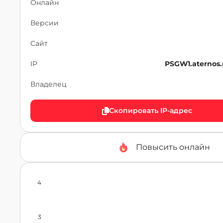
Онлайн
Версии
Сайт
IP
PSGW1.aternos
Владелец
Скопировать IP-адрес
Повысить онлайн
4
3