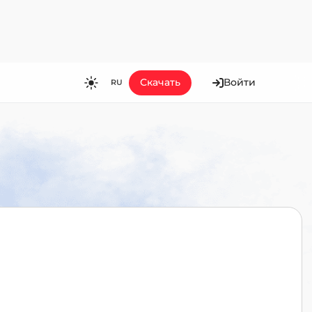
Скачать
Войти
RU
RU
EN
ES
FR
HI
JA
KO
MS
PT