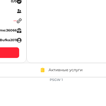
0/0
—
.me:36066
Bufka2011
Активные услуги
PSGW 1