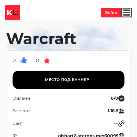
K
L:
Войти
Warcraft
0
0
Онлайн
0/0
Версии
1.16.5
Сайт
—
IP
olshart2.aternos.me:60095